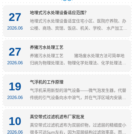
地埋式污水处理设备适应范围？
27
地埋式污水处理设备适宜住宅小区、医院疗养院、办
2026.06
公楼、商场、宾馆、饭店、机关、学校、 水产加工
厂、牲蓄加工厂、乳品加工厂等生活污水和与之类似
的工业有机废水
养猪污水处理工艺
27
养猪污水处理工艺 猪场废水处理方法可简单地
2026.06
归纳为物理处理法、物理化学处理法、化学处理法和
生物处理法，应用广泛的是生物处理法，即主要通过
微生物的生命过程把污水中的有机物转化为新的微生
气浮机的工作原理
19
物细胞以及简单形式的无机物，从而达到去除有机物
气浮机采用新型的溶气设备——微气泡发生器，代替
的目的。
2026.06
传统的引气设备向水中溶气，并在气浮区域内安装若
干斜管组，包括箱体、刮渣机、螺旋出料机共同组成
一个完整气浮净水装置。理论上讲，气浮的处理效果
真空带式过滤机滤布厂家批发
10
与停留时间是没有直接联系的，而只与气浮面积有
真空带式过滤机滤布为双层织物，过滤层的精细度小
关，如果将水深H的气浮区减少为水深H/10
2026.06
很多可达5μm左右，因为双层结构过滤效率高，而且