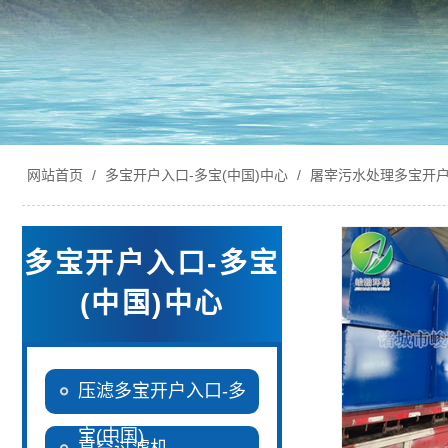
网站首页
/
多宝开户入口-多宝(中国)中心
/
屠宰污水处理多宝开户入
多宝开户入口-多宝
(中国)中心
压滤多宝开户入口-多
宝(中国)