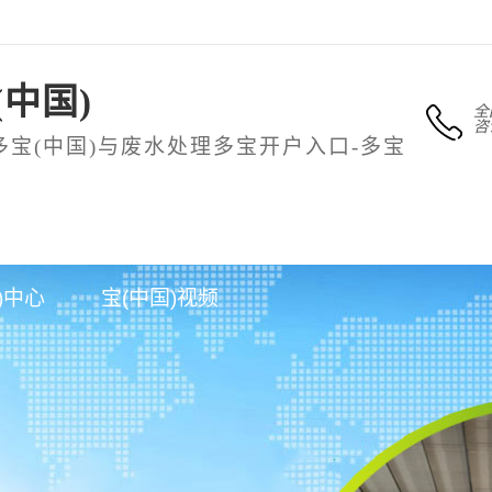
中国)
全
咨
多宝(中国)与废水处理多宝开户入口-多宝
入口-多
多宝开户入口-多
新闻动态
客
)中心
宝(中国)视频