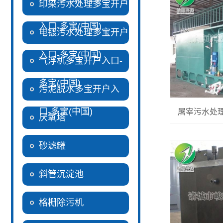
印染污水处理多宝开户
入口-多宝(中国)
电镀污水处理多宝开户
入口-多宝(中国)
气浮机多宝开户入口-
多宝(中国)
污泥脱水多宝开户入
口-多宝(中国)
屠宰污水处理
厌氧塔
砂滤罐
斜管沉淀池
格栅除污机