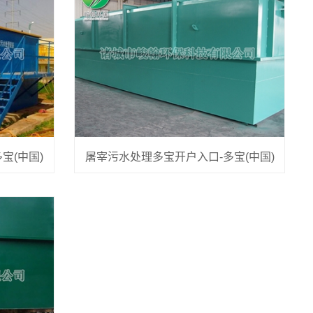
宝(中国)
屠宰污水处理多宝开户入口-多宝(中国)