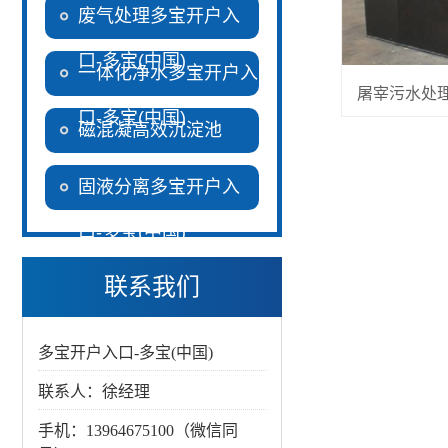
废气处理多宝开户入
口-多宝(中国)
一体化净水多宝开户入
屠宰污水处理
口-多宝(中国)
磁混凝高效沉淀池
固液分离多宝开户入
口-多宝(中国)
联系我们
多宝开户入口-多宝(中国)
联系人：徐经理
手机：13964675100（微信同