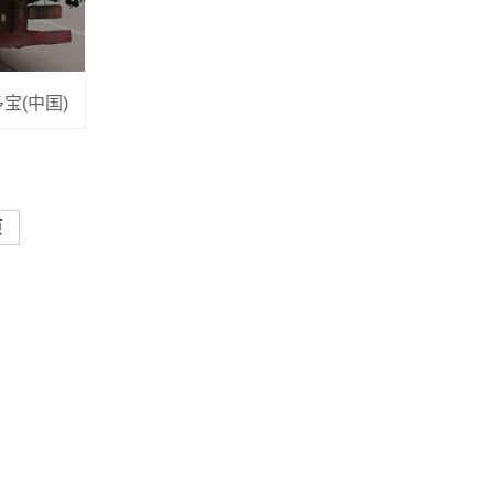
宝(中国)
页