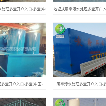
处理多宝开户入口-多宝(中
地埋式屠宰污水处理多宝开户入
国)
国)
多宝开户入口-多宝(中国)
屠宰污水处理多宝开户入口-多