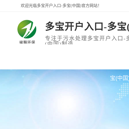
欢迎光临多宝开户入口-多宝(中国)官方网站！
多宝开户入口-多宝(
专注于污水处理多宝开户入口-
(中国)制造
网站首页
关于我们
多宝开户
宝(中国