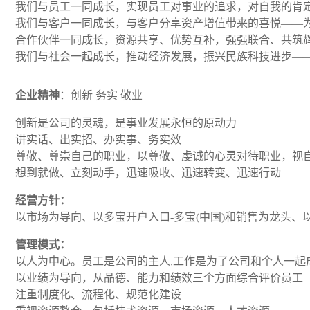
我们与员工一同成长，实现员工对事业的追求，对自我的肯
我们与客户一同成长，与客户分享资产增值带来的喜悦——
合作伙伴一同成长，资源共享、优势互补，强强联合、共筑
我们与社会一起成长，推动经济发展，振兴民族科技进步—
企业精神
：创新 务实 敬业
创新是公司的灵魂，是事业发展永恒的原动力
讲实话、出实招、办实事、务实效
尊敬、尊崇自己的职业，以尊敬、虔诚的心灵对待职业，视
想到就做、立刻动手，迅速吸收、迅速转变、迅速行动
经营方针：
以市场为导向、以多宝开户入口-多宝(中国)和销售为龙头
管理模式：
以人为中心。员工是公司的主人,工作是为了公司和个人一起
以业绩为导向，从品德、能力和绩效三个方面综合评价员工
注重制度化、流程化、规范化建设