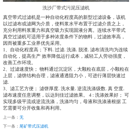
洗沙厂带式污泥压滤机
真空带式过滤机是一种自动化程度高的新型过滤设备，该机
以过滤布或滤网为介质，使料浆水平布置于过滤介质之上，
充分利用料浆重力和真空吸力实现固液分离。连续水平带式
真空过滤机可适用于多种浓度条件下的物料，过滤效率高，
因而被重多工业界优先采用。
1、自动化程度高；下料. 过滤. 洗涤. 脱渣. 滤布清洗均为连续
自动化，提高生产 效率降低运行成本，减轻工人劳动强度，
改善工作环境。
2、过滤速度快； 物料通过沉淀区，大颗粒在底层，小颗粒在
上层，滤饼结构合理，滤液通透阻力小，可进行薄层快速过
滤.
3、滤工艺方便； 滤饼厚度. 洗水量. 逆流洗涤级数. 真 空度.
滤布速度任意调整，以达到佳过滤效果。 4 : 洗涤效果好； 可
实现多级平流或逆流洗涤，洗涤均匀，母液和洗涤液根据 工
艺需要可分开收集和再利用。
上一条：
无
下一条：
尾矿带式压滤机