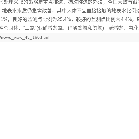
水处理采取的策略是重点推进、梯次推进的办法，全国大致有很
，地表水水质仍急需改善，其中人体不宜直接接触的地表水比例达
.1%，良好的监
测点比例为25.4%，较好的监测点比例为4.4%
性总固体、“三氮”(亚硝酸盐氮、硝酸盐氮和氨氮)、硫酸盐、氟
/news_view_48_160.html