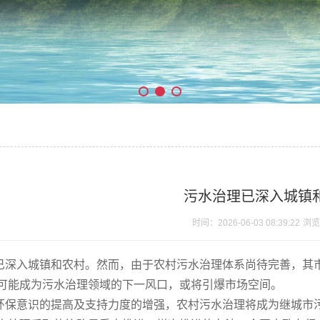
污水治理已深入城镇
时间：2026-06-03 08:39:22
浏览
已深入城镇和农村。然而，由于农村污水治理体系尚待完善，其
可能成为污水治理领域的下一风口，或将引爆市场空间。
环保意识的提高及支持力度的增强，农村污水治理将成为继城市