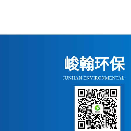
峻翰环保
JUNHAN ENVIRONMENTAL