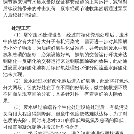
调节池来调节水质水量以保证整套设施的正常运行，减轻对
后续设施带来的冲击负荷，废水经调节池收集然后通过泵泵
入后续处理设施。
处理工艺
（
1
）屠宰废水处理设备：经过前端化粪池处理后，废水
中依然含有大部分大分子有机污染物，需要进一步对其降解
为小分子物质，为后续好氧生化做准备，并考虑到废水中氨
氮和总磷的超标，必须设施好氧—缺氧的交替运行环境来达
到硝化—反硝化的交替运行来达到脱氮除磷的效果，此处通
过设置水解酸化池将后续好氧处理出水部分回流至水解酸化
池来实现。
（
2
）废水经过水解酸化池后进入好氧池，此处将好氧池
分为两段，它的好处在于在不同的好氧段，微生物根据环境
不同而呈现空间的分布，具备针对性，有着更好的去除效
果。
（
3
）废水经过前端各个生化处理设施处理后，有机污染
负荷很大程度得到降解。但废中色度依然难以达标，为了对
色度的去除，同时考虑对
COD
的降低和氨氮及总磷的降低，
可设置混凝沉淀池并投加针对性药剂。
（
4
）二级反冲沉淀池出水，进入消毒池进行严格消毒，