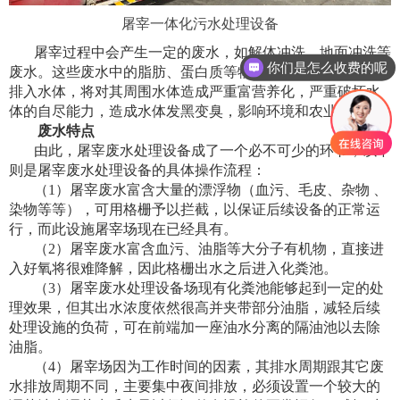
屠宰一体化污水处理设备
屠宰过程中会产生一定的废水，如解体冲洗、地面冲洗等
你们是怎么收费的呢
废水。这些废水中的脂肪、蛋白质等物质不经过处理，直接
排入水体，将对其周围水体造成严重富营养化，严重破坏水
体的自尽能力，造成水体发黑变臭，影响环境和农业灌溉。
废水特点
由此，屠宰废水处理设备成了一个必不可少的环节，以下
则是屠宰废水处理设备的具体操作流程：
（
1
）屠宰废水富含大量的漂浮物（血污、毛皮、杂物 、
染物等等），可用格栅予以拦截，以保证后续设备的正常运
行，而此设施屠宰场现在已经具有。
（
2
）屠宰废水富含血污、油脂等大分子有机物，直接进
入好氧将很难降解，因此格栅出水之后进入化粪池。
（
3
）屠宰废水处理设备场现有化粪池能够起到一定的处
理效果，但其出水浓度依然很高并夹带部分油脂，减轻后续
处理设施的负荷，可在前端加一座油水分离的隔油池以去除
油脂。
（
4
）屠宰场因为工作时间的因素，其排水周期跟其它废
水排放周期不同，主要集中夜间排放，必须设置一个较大的