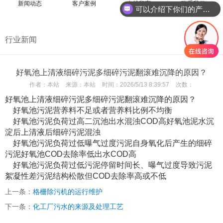
新闻动态
客户案例
在线留言
联系我们
可以介绍下你们的产品么
行业新闻
查看分类
好氧池上清液细碎污泥多细碎污泥翻滚难沉降的原因？
作者：
本站
来源：
本站
时间：
2026/5/13 8:39:57
次数：
好氧池上清液细碎污泥多细碎污泥翻滚难沉降的原因？
好氧池污泥营养料不足或者营养料比例不均衡
好氧池污泥负荷过高二沉池出水混浊COD高好氧池泥水沉
淀后上清液后细碎污泥混浊
好氧池污泥负荷过低曝气过度污泥自身氧化后产生的细碎
污泥好氧池COD去除率低出水COD高
好氧池污泥负荷过低污泥停留时间长、曝气过度导致污泥
絮凝性差污泥结构松散但COD去除率高或不低
上一条：
格栅除污机的运行维护
下一条：
化工厂污水的来源及处理工艺